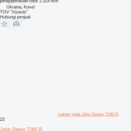
pengoperasian rotor
2.314 m/h
Ukraina, Kovel
TOV "Vizavto"
Hubungi penjual
traktor roda John Deere 7290 R
22
John Deere 7290 R