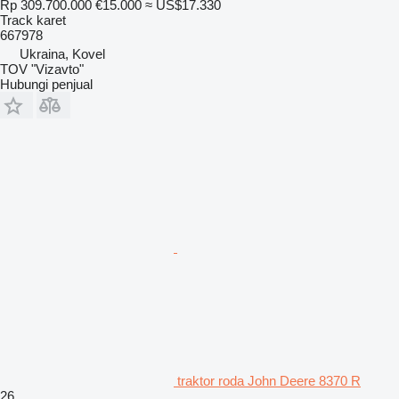
Rp 309.700.000
€15.000
≈ US$17.330
Track karet
667978
Ukraina, Kovel
TOV "Vizavto"
Hubungi penjual
traktor roda John Deere 8370 R
26