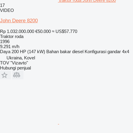
traktor roda John Deere 8200
17
VIDEO
John Deere 8200
Rp 1.032.000.000
€50.000
≈ US$57.770
Traktor roda
1996
9.291 m/h
Daya
200 HP (147 kW)
Bahan bakar
diesel
Konfigurasi gandar
4x4
Ukraina, Kovel
TOV "Vizavto"
Hubungi penjual