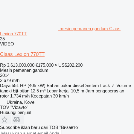
mesin pemanen gandum Claas
Lexion 770TT
35
VIDEO
Claas Lexion 770TT
Rp 3.613.000.000
€175.000
≈ US$202.200
Mesin pemanen gandum
2014
2.679 m/h
Daya
551 HP (405 kW)
Bahan bakar
diesel
Sistem track
✓
Volume
tangki biji-bijian
12,5 m³
Lebar kerja
10,5 m
Jam pengoperasian
rotor
1.734 m/h
Kecepatan
30 km/h
Ukraina, Kovel
TOV "Vizavto"
Hubungi penjual
Subscribe iklan baru dari ТОВ "Визавто"