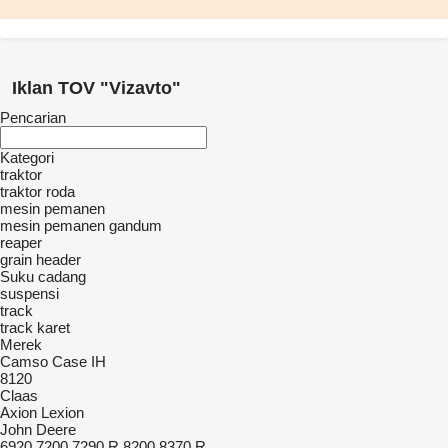
Iklan TOV "Vizavto"
Pencarian
Kategori
traktor
traktor roda
mesin pemanen
mesin pemanen gandum
reaper
grain header
Suku cadang
suspensi
track
track karet
Merek
Camso
Case IH
8120
Claas
Axion
Lexion
John Deere
6920
7200
7290 R
8200
8370 R