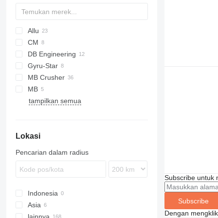
Allu
CM
DN
DB Engineering
SM
CBF
CK
Gyru-Star
MB Crusher
MES
MB
BF
tampilkan semua
BF
EE
CB
CW
EX
Lokasi
Pencarian dalam radius
Subscribe untuk m
Indonesia
Subscribe
Asia
Dengan mengklik 
lainnya
Turki