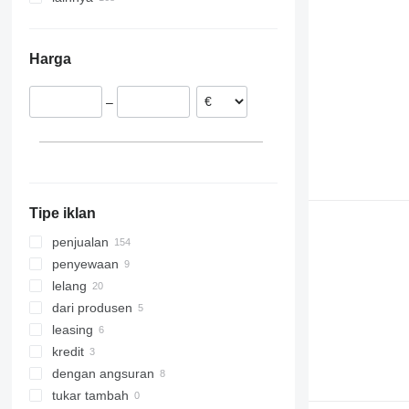
Tiongkok
Jerman
Italia
Harga
Belanda
Slowakia
–
Inggris
Prancis
Rumania
Slovenia
tampilkan semua
Tipe iklan
penjualan
penyewaan
lelang
dari produsen
leasing
kredit
dengan angsuran
tukar tambah