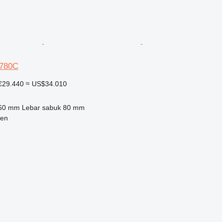
780C
€29.440
≈ US$34.010
60 mm
Lebar sabuk
80 mm
len