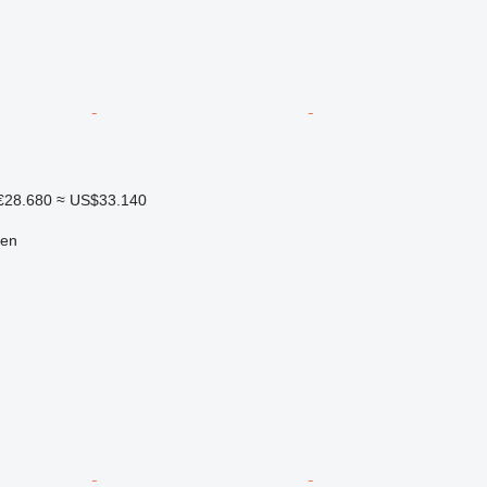
€28.680
≈ US$33.140
len