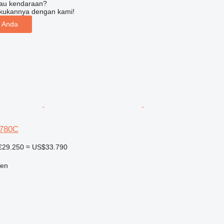
tau kendaraan?
kukannya dengan kami!
n Anda
780C
€29.250
≈ US$33.790
len