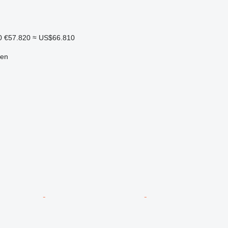
0
€57.820
≈ US$66.810
len