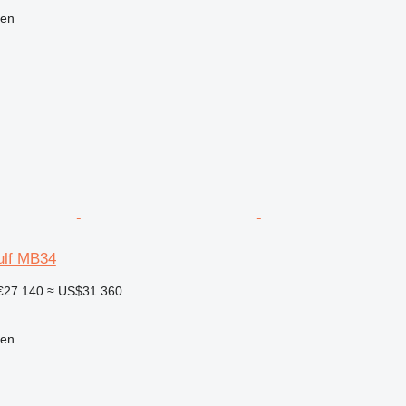
len
lf MB34
€27.140
≈ US$31.360
len