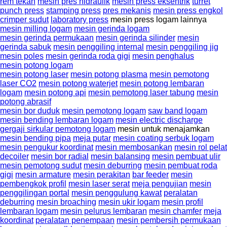
rem tekan
mesin pres hidraulik
mesin press eksentrik
turret
punch press
stamping press
pres mekanis
mesin press engkol
crimper sudut
laboratory press
mesin press logam lainnya
mesin milling logam
mesin gerinda logam
mesin gerinda permukaan
mesin gerinda silinder
mesin
gerinda sabuk
mesin penggiling internal
mesin penggiling jig
mesin poles
mesin gerinda roda gigi
mesin penghalus
mesin potong logam
mesin potong laser
mesin potong plasma
mesin pemotong
laser CO2
mesin potong waterjet
mesin potong lembaran
logam
mesin potong api
mesin pemotong laser tabung
mesin
potong abrasif
mesin bor duduk
mesin pemotong logam
saw band logam
mesin bending lembaran logam
mesin electric discharge
gergaji sirkular pemotong logam
mesin untuk menajamkan
mesin bending pipa
meja putar
mesin coating serbuk logam
mesin pengukur koordinat
mesin membosankan
mesin rol pelat
decoiler
mesin bor radial
mesin balansing
mesin pembuat ulir
mesin pemotong sudut
mesin deburring
mesin pembuat roda
gigi
mesin armature
mesin perakitan
bar feeder
mesin
pembengkok profil
mesin laser serat
meja pengujian
mesin
penggilingan portal
mesin penggulung kawat
peralatan
deburring
mesin broaching
mesin ukir logam
mesin profil
lembaran logam
mesin pelurus lembaran
mesin chamfer
meja
koordinat
peralatan penempaan
mesin pembersih permukaan