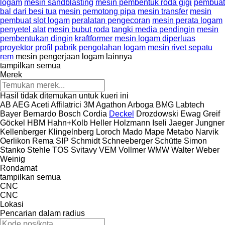
logam
mesin sandblasting
mesin pembentuk roda gigi
pembuat
bal dari besi tua
mesin pemotong pipa
mesin transfer
mesin
pembuat slot logam
peralatan pengecoran
mesin perata logam
penyetel alat
mesin bubut roda
tangki media pendingin
mesin
pembentukan dingin
kraftformer
mesin logam diperluas
proyektor profil
pabrik pengolahan logam
mesin rivet sepatu
rem
mesin pengerjaan logam lainnya
tampilkan semua
Merek
Hasil tidak ditemukan untuk kueri ini
AB
AEG
Aceti
Affilatrici 3M
Agathon
Arboga
BMG Labtech
Bayer
Bernardo
Bosch
Cordia
Deckel
Drozdowski
Ewag
Greif
Göckel
HBM
Hahn+Kolb
Heller
Holzmann
Iseli
Jaeger
Jungner
Kellenberger
Klingelnberg
Loroch
Mado
Mape
Metabo
Narvik
Oerlikon
Rema
SIP
Schmidt
Schneeberger
Schütte
Simon
Stanko
Stehle
TOS Svitavy
VEM
Vollmer
WMW
Walter
Weber
Weinig
Rondamat
tampilkan semua
CNC
CNC
Lokasi
Pencarian dalam radius