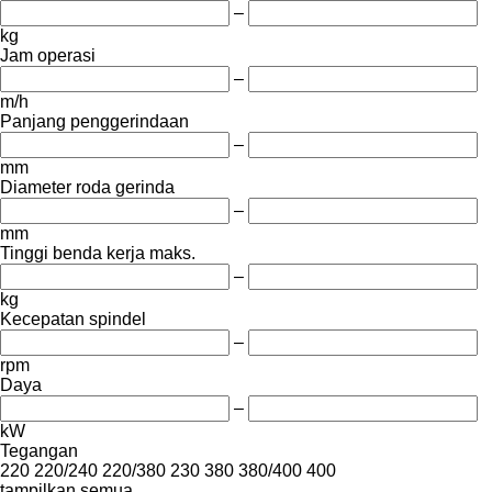
–
kg
Jam operasi
–
m/h
Panjang penggerindaan
–
mm
Diameter roda gerinda
–
mm
Tinggi benda kerja maks.
–
kg
Kecepatan spindel
–
rpm
Daya
–
kW
Tegangan
220
220/240
220/380
230
380
380/400
400
tampilkan semua