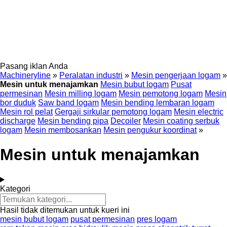
Pasang iklan Anda
Machineryline
»
Peralatan industri
»
Mesin pengerjaan logam
»
Mesin untuk menajamkan
Mesin bubut logam
Pusat
permesinan
Mesin milling logam
Mesin pemotong logam
Mesin
bor duduk
Saw band logam
Mesin bending lembaran logam
Mesin rol pelat
Gergaji sirkular pemotong logam
Mesin electric
discharge
Mesin bending pipa
Decoiler
Mesin coating serbuk
logam
Mesin membosankan
Mesin pengukur koordinat
»
Mesin untuk menajamkan
Kategori
Hasil tidak ditemukan untuk kueri ini
mesin bubut logam
pusat permesinan
pres logam