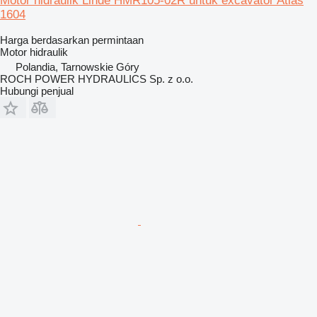
Motor hidraulik Linde HMR105-02R untuk excavator Atlas
1604
Harga berdasarkan permintaan
Motor hidraulik
Polandia, Tarnowskie Góry
ROCH POWER HYDRAULICS Sp. z o.o.
Hubungi penjual