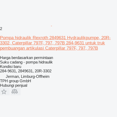
2
Pompa hidraulik Rexroth 2849631 Hydraulikpumpe, 20R-
3302, Caterpillar 797F, 797, 797B 284-9631 untuk truk
pembuangan artikulasi Caterpillar 797F, 797, 797B
Harga berdasarkan permintaan
Suku cadang - pompa hidraulik
Kondisi
baru
284-9631, 2849631, 20R-3302
Jerman, Limburg-Offheim
TPH group GmbH
Hubungi penjual