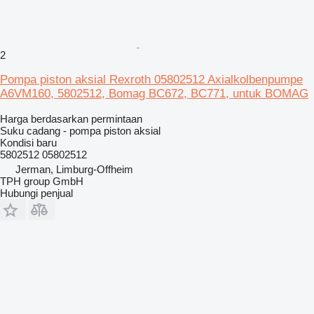
2
Pompa piston aksial Rexroth 05802512 Axialkolbenpumpe
A6VM160, 5802512, Bomag BC672, BC771, untuk BOMAG
Harga berdasarkan permintaan
Suku cadang - pompa piston aksial
Kondisi
baru
5802512 05802512
Jerman, Limburg-Offheim
TPH group GmbH
Hubungi penjual