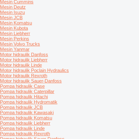
Mesin Cummins
Mesin Deutz
Mesin Isuzu
Mesin JCB
Mesin Komatsu
Mesin Kubota
Mesin Liebherr
Mesin Perkins
Mesin Volvo Trucks
Mesin Yanmar
Motor hidraulik Danfoss
Motor hidraulik Liebherr
Motor hidraulik Linde
Motor hidraulik Poclain Hydraulics
Motor hidraulik Rexroth
Motor hidraulik Sauer-Danfoss
Pompa hidraulik Case
Pompa hidraulik Caterpillar
Pompa hidraulik Hitachi
Pompa hidraulik Hydromatik
Pompa hidraulik JCB
Pompa hidraulik Kawasaki
Pompa hidraulik Komatsu
Pompa hidraulik Liebherr
Pompa hidraulik Linde
Pompa hidraulik Rexroth
Pompa hidraulik Sauer-Danfoss