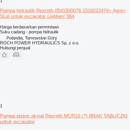
1
Pompa hidraulik Rexroth 0541500076 1518222474+ Agre+
SLel untuk excavator Liebherr 564
Harga berdasarkan permintaan
Suku cadang - pompa hidraulik
Polandia, Tarnowskie Góry
ROCH POWER HYDRAULICS Sp. z o.o.
Hubungi penjual
1
Pompa piston aksial Rexroth MCR10 (?) BRAK TABLICZKI
untuk excavator