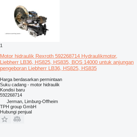
1
Motor hidraulik Rexroth 592268714 Hydraulikmotor,
Liebherr LB36, HS825, HS835, BOS 14000 untuk anjungan
pengeboran Liebherr LB36, HS825, HS835
Harga berdasarkan permintaan
Suku cadang - motor hidraulik
Kondisi
baru
592268714
Jerman, Limburg-Offheim
TPH group GmbH
Hubungi penjual