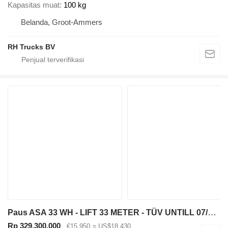
Kapasitas muat
100 kg
Belanda, Groot-Ammers
RH Trucks BV
Paus ASA 33 WH - LIFT 33 METER - TÜV UNTILL 07/2027
Rp 329.300.000
€15.950
≈ US$18.430