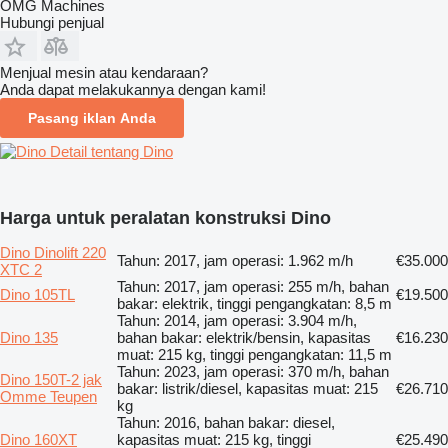
OMG Machines
Hubungi penjual
Menjual mesin atau kendaraan?
Anda dapat melakukannya dengan kami!
Pasang iklan Anda
Detail tentang Dino
Harga untuk peralatan konstruksi Dino
Dino Dinolift 220
Tahun: 2017, jam operasi: 1.962 m/h
€35.000
XTC 2
Tahun: 2017, jam operasi: 255 m/h, bahan
Dino 105TL
€19.500
bakar: elektrik, tinggi pengangkatan: 8,5 m
Tahun: 2014, jam operasi: 3.904 m/h,
Dino 135
bahan bakar: elektrik/bensin, kapasitas
€16.230
muat: 215 kg, tinggi pengangkatan: 11,5 m
Tahun: 2023, jam operasi: 370 m/h, bahan
Dino 150T-2 jak
bakar: listrik/diesel, kapasitas muat: 215
€26.710
Omme Teupen
kg
Tahun: 2016, bahan bakar: diesel,
Dino 160XT
kapasitas muat: 215 kg, tinggi
€25.490