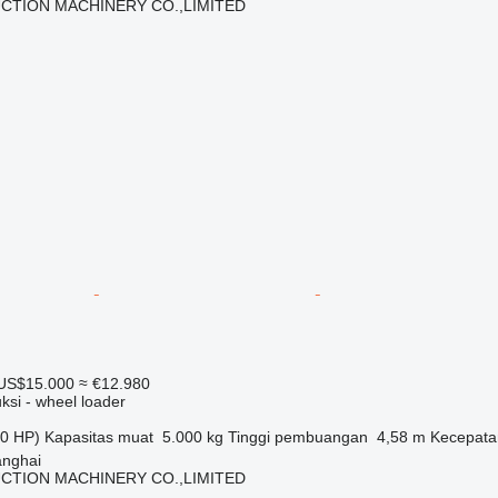
CTION MACHINERY CO.,LIMITED
US$15.000
≈ €12.980
ksi - wheel loader
0 HP)
Kapasitas muat
5.000 kg
Tinggi pembuangan
4,58 m
Kecepata
anghai
CTION MACHINERY CO.,LIMITED