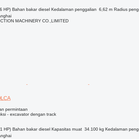
6 HP)
Bahan bakar
diesel
Kedalaman penggalian
6,62 m
Radius peng
anghai
CTION MACHINERY CO.,LIMITED
0LCA
an permintaan
ksi - excavator dengan track
1 HP)
Bahan bakar
diesel
Kapasitas muat
34.100 kg
Kedalaman peng
anghai