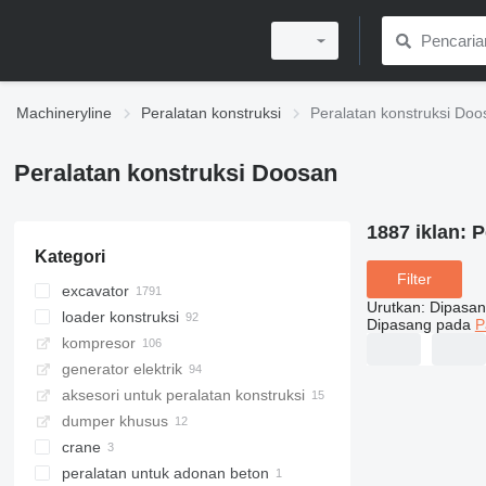
Machineryline
Peralatan konstruksi
Peralatan konstruksi Doo
Peralatan konstruksi Doosan
1887 iklan:
P
Kategori
Filter
excavator
Urutkan
:
Dipasan
loader konstruksi
excavator dengan track
Dipasang pada
P
kompresor
mesin penggali mini
wheel loader
generator elektrik
excavator roda
skid steer
aksesori untuk peralatan konstruksi
ekskavator midi
dumper khusus
excavator jangkauan panjang
crane
peralatan penanganan material
truk pembuangan artikulasi
peralatan untuk adonan beton
excavator penghancur
crawler crane