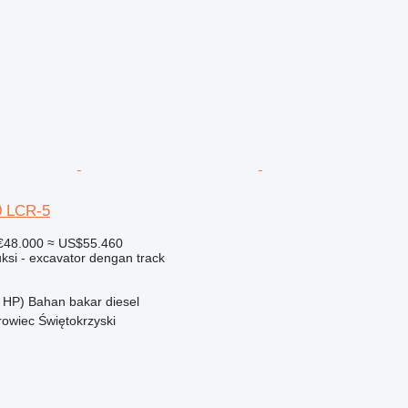
 LCR-5
€48.000
≈ US$55.460
ksi - excavator dengan track
 HP)
Bahan bakar
diesel
rowiec Świętokrzyski