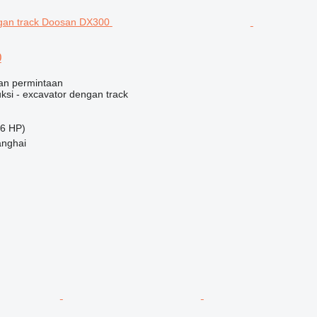
0
an permintaan
ksi - excavator dengan track
6 HP)
anghai