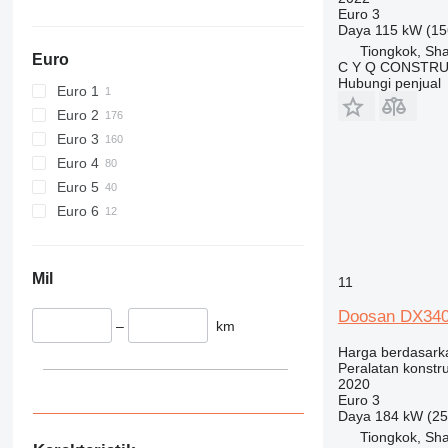
430
Euro 3
Daya
115 kW (15
432
Tiongkok, Sh
434
Euro
C Y Q CONSTRU
444
Hubungi penjual
Euro 1
589
Euro 2
826
Euro 3
906
Euro 4
907
Euro 5
908
Euro 6
910
914
918
Mil
11
924
Doosan DX34
926
–
km
928
Harga berdasark
Peralatan konstru
930
2020
938
Euro 3
Daya
184 kW (25
950
Tiongkok, Sh
953