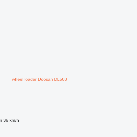
wheel loader Doosan DL503
n
36 km/h