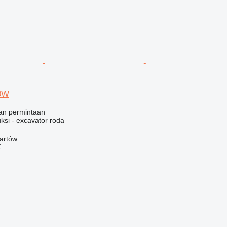
0W
an permintaan
ksi - excavator roda
artów
Ź