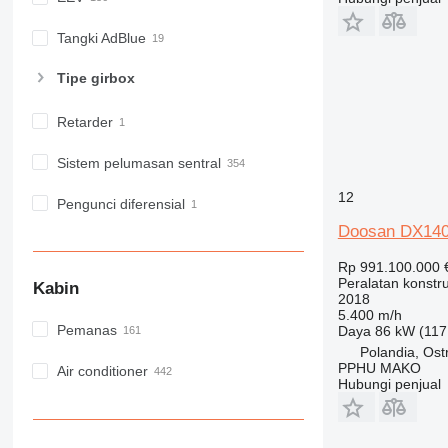
GC
IT
Tangki AdBlue
M-series
MH
Tipe girbox
NR
PM
Retarder
RM
Sistem pelumasan sentral
12
Pengunci diferensial
Doosan DX140
Rp 991.100.000
Peralatan konstru
Kabin
2018
5.400 m/h
Pemanas
Daya
86 kW (117
Polandia, Ost
PPHU MAKO
Air conditioner
Hubungi penjual