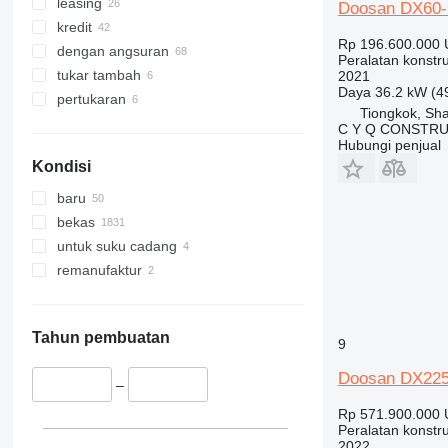
324
CT
leasing
Doosan DX60
325
JS
kredit
Rp 196.600.000
326
JZ
dengan angsuran
Peralatan konstru
329
NXT
tukar tambah
2021
Daya
36.2 kW (4
330
S-Series
pertukaran
Tiongkok, Sh
336
TM
C Y Q CONSTRU
Hubungi penjual
340
VMT
Kondisi
345
Vibromax
349
baru
350
bekas
365
untuk suku cadang
374
remanufaktur
390
395
416
Tahun pembuatan
9
420
Doosan DX22
424
–
426
Rp 571.900.000
Peralatan konstru
428
2022