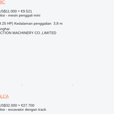
-9C
US$11.000
≈ €9.521
ksi - mesin penggali mini
9.25 HP)
Kedalaman penggalian
3,8 m
anghai
CTION MACHINERY CO.,LIMITED
5LCA
US$32.000
≈ €27.700
ksi - excavator dengan track