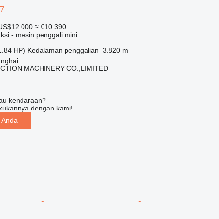
7
US$12.000
≈ €10.390
ksi - mesin penggali mini
1.84 HP)
Kedalaman penggalian
3.820 m
anghai
CTION MACHINERY CO.,LIMITED
tau kendaraan?
kukannya dengan kami!
n Anda