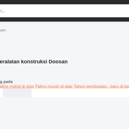
san
eralatan konstruksi Doosan
g pada
aling mahal di atas
Paling murah di atas
Tahun pembuatan - baru di ba