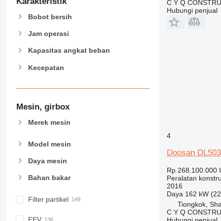
Karakteristik
C Y Q CONSTRU
955
Hubungi penjual
Bobot bersih
962
963
Jam operasi
966
Kapasitas angkat beban
972
Kecepatan
973
980
982
988
Mesin, girbox
990
Merek mesin
992
4
AP
Model mesin
C-series
Doosan DL503
Daya mesin
CB
Rp 268.100.000
CS
Bahan bakar
Peralatan konstru
2016
D series
Daya
162 kW (22
E-series
Filter partikel
Tiongkok, Sh
F-series
C Y Q CONSTRU
EEV
Hubungi penjual