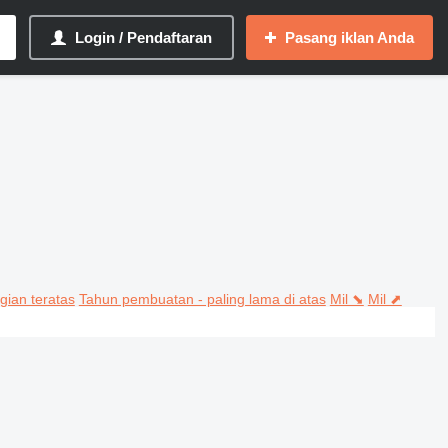
Login / Pendaftaran
Pasang iklan Anda
gian teratas
Tahun pembuatan - paling lama di atas
Mil ⬊
Mil ⬈