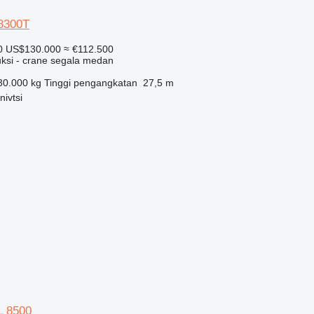
L8300T
0
US$130.000
≈ €112.500
uksi - crane segala medan
30.000 kg
Tinggi pengangkatan
27,5 m
nivtsi
L 8500