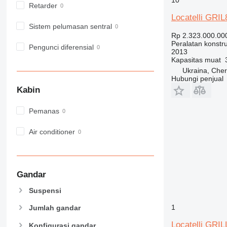
Retarder
982
Locatelli GRI
988
Sistem pelumasan sentral
990
Rp 2.323.000.00
Peralatan konstr
992
Pengunci diferensial
2013
AP
Kapasitas muat
C-series
Ukraina, Cher
Hubungi penjual
CB
Kabin
CS
D series
Pemanas
E-series
F-series
Air conditioner
GC
IT
M-series
Gandar
MH
Suspensi
NR
PM
1
Jumlah gandar
RM
Locatelli GRIL
Konfigurasi gandar