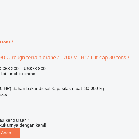
 tons /
830 C rough terrain crane / 1700 MTH! / Lift cap 30 tons /
0
€68.200
≈ US$78.800
ksi - mobile crane
0 HP)
Bahan bakar
diesel
Kapasitas muat
30.000 kg
akow
tau kendaraan?
kukannya dengan kami!
n Anda