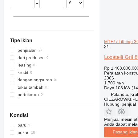
–
Hongaria
313
436
3394
XR
Prancis
314
437
4069
XS
Ceko
315
456
4394
XZ
316
457
E-series
ZL
317
8008
Liftlux
Tipe iklan
MTH! / Lift cap 30
318
8018
Pecolift
31
319
8025
R-series
penjualan
Locatelli Gril 
320
8026
Toucan
dari produsen
321
8030
leasing
Rp 1.408.000.00
322
8035
kredit
Peralatan konstru
2006
323
CT
dengan angsuran
1.700 m/h
324
JS
tukar tambah
Daya
103 kW (14
325
JZ
Polandia, Kr
pertukaran
CIEZAROWKI.PL
326
NXT
Hubungi penjual
329
S-Series
Kondisi
330
TM
Menjual mesin a
336
VMT
Anda dapat mela
baru
340
Vibromax
Pasang ikla
bekas