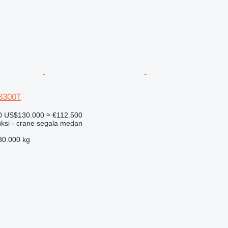
L8300T
0
US$130.000
≈ €112.500
uksi - crane segala medan
30.000 kg