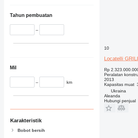
345
349
350
Tahun pembuatan
365
374
–
390
395
10
416
Locatelli GRI
420
424
Mil
Rp 2.323.000.00
426
Peralatan konstr
2013
428
–
km
Kapasitas muat
430
Ukraina
Aleanda
432
Hubungi penjual
434
444
589
Karakteristik
826
Bobot bersih
906