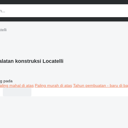
elli
alatan konstruksi Locatelli
g pada
aling mahal di atas
Paling murah di atas
Tahun pembuatan - baru di ba