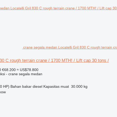
crane segala medan Locatelli Gril 830 C rough terrain cr
830 C rough terrain crane / 1700 MTH! / Lift cap 30 tons /
0
€68.200
≈ US$78.800
uksi - crane segala medan
0 HP)
Bahan bakar
diesel
Kapasitas muat
30.000 kg
akow