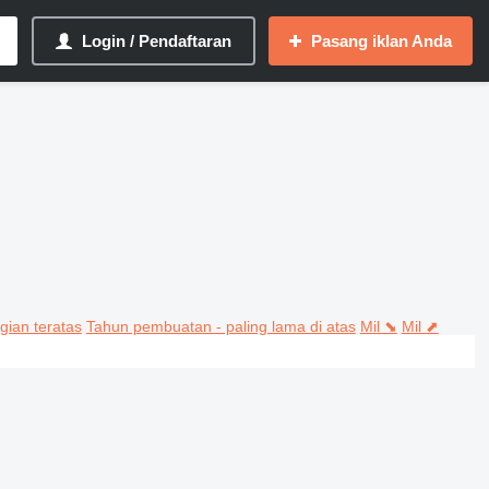
Login / Pendaftaran
Pasang iklan Anda
gian teratas
Tahun pembuatan - paling lama di atas
Mil ⬊
Mil ⬈