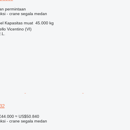
an permintaan
uksi - crane segala medan
el
Kapasitas muat
45.000 kg
ello Vicentino (VI)
.L.
832
€44.000
≈ US$50.840
uksi - crane segala medan