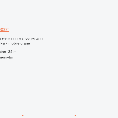
8300T
0
€112.000
≈ US$129.400
ksi - mobile crane
atan
34 m
ernivtsi