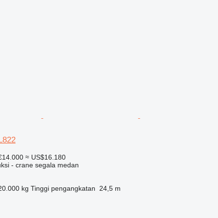
LL822
€14.000
≈ US$16.180
uksi - crane segala medan
20.000 kg
Tinggi pengangkatan
24,5 m