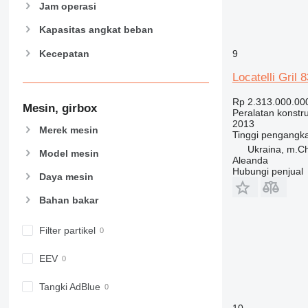
907
Jam operasi
908
Kapasitas angkat beban
910
Kecepatan
9
914
918
Locatelli Gril 
924
Rp 2.313.000.00
926
Mesin, girbox
Peralatan konstru
928
2013
Merek mesin
Tinggi pengangk
930
Ukraina, m.Ch
Model mesin
938
Aleanda
Hubungi penjual
950
Daya mesin
953
Bahan bakar
955
962
Filter partikel
963
966
EEV
972
973
Tangki AdBlue
980
10