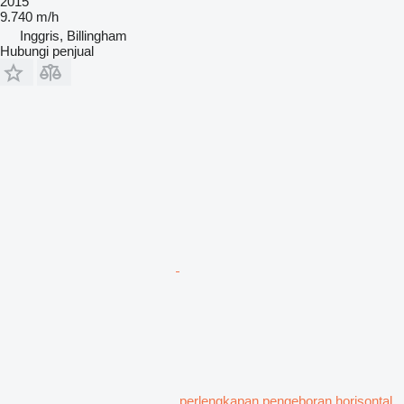
2015
9.740 m/h
Inggris, Billingham
Hubungi penjual
perlengkapan pengeboran horisontal