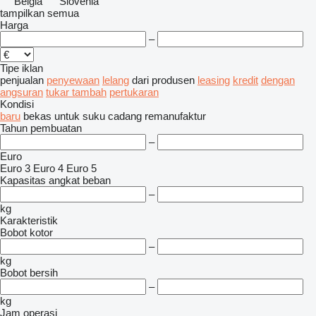
Belgia
Slovenia
tampilkan semua
Harga
–
Tipe iklan
penjualan
penyewaan
lelang
dari produsen
leasing
kredit
dengan
angsuran
tukar tambah
pertukaran
Kondisi
baru
bekas
untuk suku cadang
remanufaktur
Tahun pembuatan
–
Euro
Euro 3
Euro 4
Euro 5
Kapasitas angkat beban
–
kg
Karakteristik
Bobot kotor
–
kg
Bobot bersih
–
kg
Jam operasi