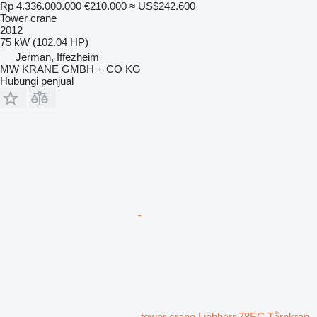
Rp 4.336.000.000
€210.000
≈ US$242.600
Tower crane
2012
75 kW (102.04 HP)
Jerman, Iffezheim
MW KRANE GMBH + CO KG
Hubungi penjual
tower crane Liebherr 78EC Tårnkran