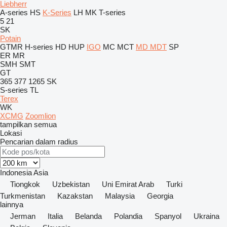
Liebherr
A-series
HS
K-Series
LH
MK
T-series
5
21
SK
Potain
GTMR
H-series
HD
HUP
IGO
MC
MCT
MD
MDT
SP
ER
MR
SMH
SMT
GT
365
377
1265
SK
S-series
TL
Terex
WK
XCMG
Zoomlion
tampilkan semua
Lokasi
Pencarian dalam radius
Indonesia
Asia
Tiongkok
Uzbekistan
Uni Emirat Arab
Turki
Turkmenistan
Kazakstan
Malaysia
Georgia
lainnya
Jerman
Italia
Belanda
Polandia
Spanyol
Ukraina