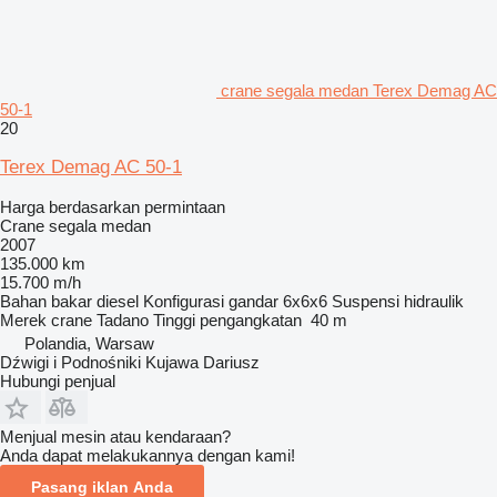
crane segala medan Terex Demag AC
50-1
20
Terex Demag AC 50-1
Harga berdasarkan permintaan
Crane segala medan
2007
135.000 km
15.700 m/h
Bahan bakar
diesel
Konfigurasi gandar
6x6x6
Suspensi
hidraulik
Merek crane
Tadano
Tinggi pengangkatan
40 m
Polandia, Warsaw
Dźwigi i Podnośniki Kujawa Dariusz
Hubungi penjual
Menjual mesin atau kendaraan?
Anda dapat melakukannya dengan kami!
Pasang iklan Anda