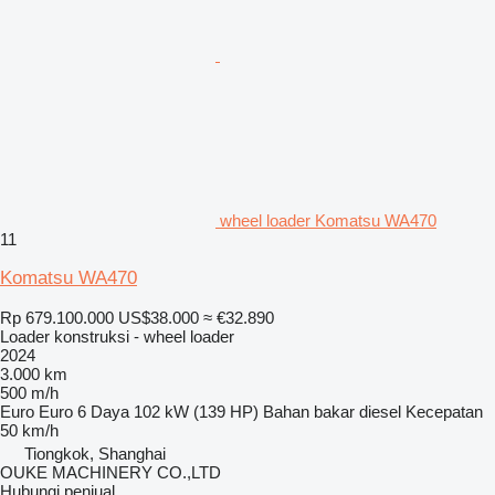
wheel loader Komatsu WA470
11
Komatsu WA470
Rp 679.100.000
US$38.000
≈ €32.890
Loader konstruksi - wheel loader
2024
3.000 km
500 m/h
Euro
Euro 6
Daya
102 kW (139 HP)
Bahan bakar
diesel
Kecepatan
50 km/h
Tiongkok, Shanghai
OUKE MACHINERY CO.,LTD
Hubungi penjual