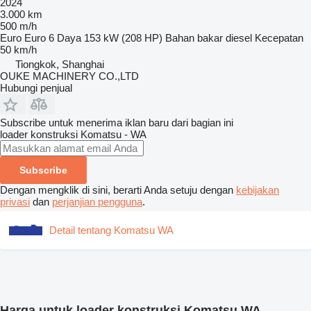
2024
3.000 km
500 m/h
Euro
Euro 6
Daya
153 kW (208 HP)
Bahan bakar
diesel
Kecepatan
50 km/h
Tiongkok, Shanghai
OUKE MACHINERY CO.,LTD
Hubungi penjual
Subscribe untuk menerima iklan baru dari bagian ini
loader konstruksi
Komatsu - WA
Subscribe
Dengan mengklik di sini, berarti Anda setuju dengan
kebijakan
privasi
dan
perjanjian pengguna
.
Detail tentang Komatsu WA
Harga untuk loader konstruksi Komatsu WA