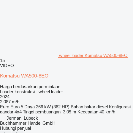
wheel loader Komatsu WA500-8EO
15
VIDEO
Komatsu WA500-8EO
Harga berdasarkan permintaan
Loader konstruksi - wheel loader
2024
2.087 m/h
Euro
Euro 5
Daya
266 kW (362 HP)
Bahan bakar
diesel
Konfigurasi
gandar
4x4
Tinggi pembuangan
3,09 m
Kecepatan
40 km/h
Jerman, Lübeck
Buchhammer Handel GmbH
Hubungi penjual