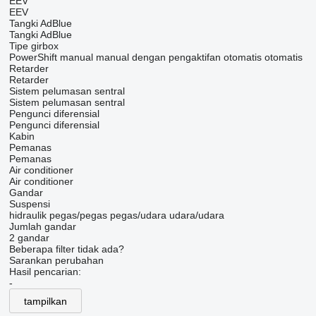
EEV
EEV
Tangki AdBlue
Tangki AdBlue
Tipe girbox
PowerShift
manual
manual dengan pengaktifan otomatis
otomatis
Retarder
Retarder
Sistem pelumasan sentral
Sistem pelumasan sentral
Pengunci diferensial
Pengunci diferensial
Kabin
Pemanas
Pemanas
Air conditioner
Air conditioner
Gandar
Suspensi
hidraulik
pegas/pegas
pegas/udara
udara/udara
Jumlah gandar
2 gandar
Beberapa filter tidak ada?
Sarankan perubahan
Hasil pencarian:
-
tampilkan