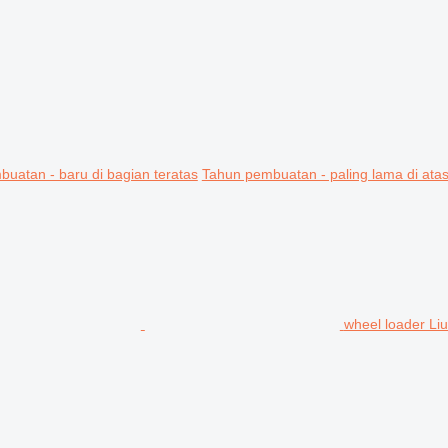
uatan - baru di bagian teratas
Tahun pembuatan - paling lama di ata
wheel loader 