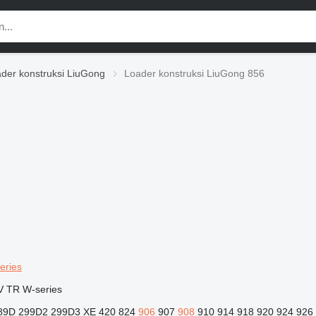
der konstruksi LiuGong
Loader konstruksi LiuGong 856
eries
V
TR
W-series
89D
299D2
299D3 XE
420
824
906
907
908
910
914
918
920
924
926