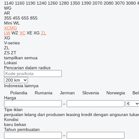
1140
1160
1190
1240
1260
1280
1350
1390
2070
2080
3070
3080
WG
AR
355
455
655
855
Mini
WL
XCMG
LW
WZ
XC
XE
XG
ZL
XG
V-series
ZL
ZS
ZT
tampilkan semua
Lokasi
Pencarian dalam radius
Indonesia
lainnya
Polandia
Rumania
Jerman
Slovenia
Norwegia
Be
Harga
–
Tipe iklan
penjualan
lelang
dari produsen
leasing
kredit
dengan angsuran
tuka
Kondisi
baru
bekas
Tahun pembuatan
–