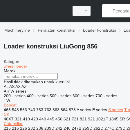
Machineryline
Peralatan konstruksi
Loader konstruksi
Loa
Loader konstruksi LiuGong 856
Kategori
wheel loader
Merek
Hasil tidak ditemukan untuk kueri ini
AL
AS
AX
AZ
AR
W series
200 - series
400 - series
500 - series
600 - series
700 - series
TW
Bobcat
463
543
553
743
753
763
863
864
873
A series
E series
S series
T s
CK
40XT
321
410
420
440
445
450
621
721
821
921
1021F
1845
SR
S
Caterpillar
215
216
226
232
236
239D
242
246
247B
259D
262D
277C
279D
2