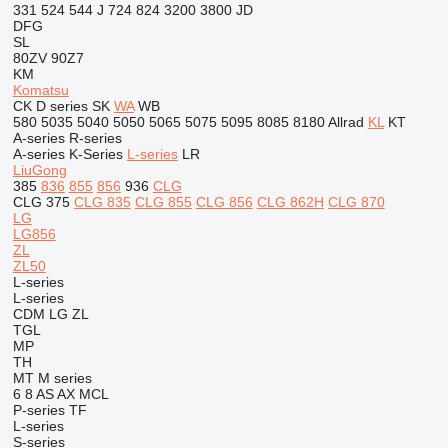
331
524
544 J
724
824
3200
3800
JD
DFG
SL
80ZV
90Z7
KM
Komatsu
CK
D series
SK
WA
WB
580
5035
5040
5050
5065
5075
5095
8085
8180
Allrad
KL
KT
A-series
R-series
A-series
K-Series
L-series
LR
LiuGong
385
836
855
856
936
CLG
CLG 375
CLG 835
CLG 855
CLG 856
CLG 862H
CLG 870
LG
LG856
ZL
ZL50
L-series
L-series
CDM
LG
ZL
TGL
MP
TH
MT
M series
6
8
AS
AX
MCL
P-series
TF
L-series
S-series