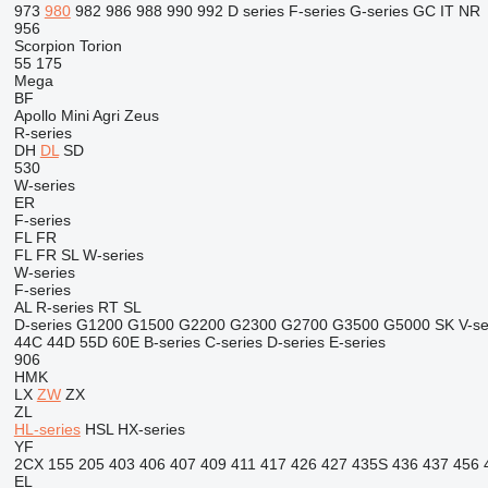
973
980
982
986
988
990
992
D series
F-series
G-series
GC
IT
NR
956
Scorpion
Torion
55
175
Mega
BF
Apollo
Mini Agri
Zeus
R-series
DH
DL
SD
530
W-series
ER
F-series
FL
FR
FL
FR
SL
W-series
W-series
F-series
AL
R-series
RT
SL
D-series
G1200
G1500
G2200
G2300
G2700
G3500
G5000
SK
V-se
44C
44D
55D
60E
B-series
C-series
D-series
E-series
906
HMK
LX
ZW
ZX
ZL
HL-series
HSL
HX-series
YF
2CX
155
205
403
406
407
409
411
417
426
427
435S
436
437
456
EL