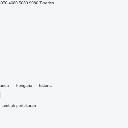
4070
4080
5080
9080
T-series
landa
Hongaria
Estonia
r tambah
pertukaran