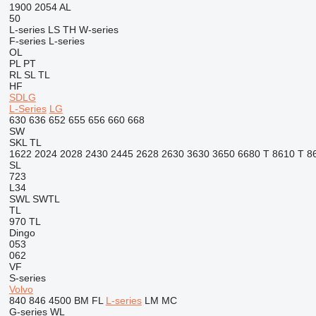
1900
2054
AL
50
L-series
LS
TH
W-series
F-series
L-series
OL
PL
PT
RL
SL
TL
HF
SDLG
L-Series
LG
630
636
652
655
656
660
668
SW
SKL
TL
1622
2024
2028
2430
2445
2628
2630
3630
3650
6680 T
8610 T
8
SL
723
L34
SWL
SWTL
TL
970
TL
Dingo
053
062
VF
S-series
Volvo
840
846
4500
BM
FL
L-series
LM
MC
G-series
WL