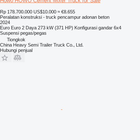
Howo HOWO Cement Mixer Truck for Sale
Rp 178.700.000
US$10.000
≈ €8.655
Peralatan konstruksi - truck pencampur adonan beton
2024
Euro
Euro 2
Daya
273 kW (371 HP)
Konfigurasi gandar
6x4
Suspensi
pegas/pegas
Tiongkok
China Heavy Semi Trailer Truck Co., Ltd.
Hubungi penjual