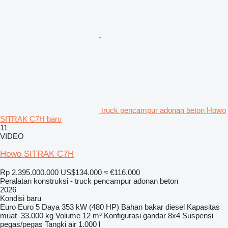
truck pencampur adonan beton Howo
SITRAK C7H baru
11
VIDEO
Howo SITRAK C7H
Rp 2.395.000.000
US$134.000
≈ €116.000
Peralatan konstruksi - truck pencampur adonan beton
2026
Kondisi
baru
Euro
Euro 5
Daya
353 kW (480 HP)
Bahan bakar
diesel
Kapasitas
muat
33.000 kg
Volume
12 m³
Konfigurasi gandar
8x4
Suspensi
pegas/pegas
Tangki air
1.000 l