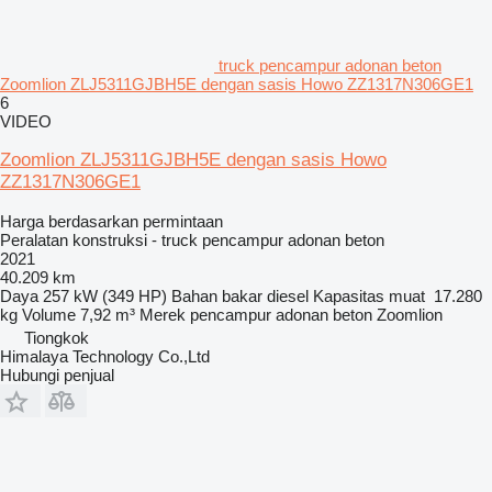
truck pencampur adonan beton
Zoomlion ZLJ5311GJBH5E dengan sasis Howo ZZ1317N306GE1
6
VIDEO
Zoomlion ZLJ5311GJBH5E dengan sasis Howo
ZZ1317N306GE1
Harga berdasarkan permintaan
Peralatan konstruksi - truck pencampur adonan beton
2021
40.209 km
Daya
257 kW (349 HP)
Bahan bakar
diesel
Kapasitas muat
17.280
kg
Volume
7,92 m³
Merek pencampur adonan beton
Zoomlion
Tiongkok
Himalaya Technology Co.,Ltd
Hubungi penjual