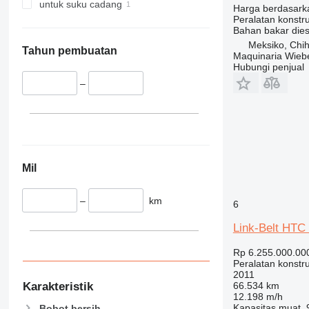
340
Vibromax
untuk suku cadang
Harga berdasark
345
Peralatan konstru
Bahan bakar
dies
349
Meksiko, Chi
350
Tahun pembuatan
Maquinaria Wieb
Hubungi penjual
365
374
–
390
395
416
420
424
Mil
426
428
–
km
6
430
Link-Belt HTC
432
434
Rp 6.255.000.00
Peralatan konstr
444
2011
589
66.534 km
Karakteristik
12.198 m/h
826
Kapasitas muat
Bobot bersih