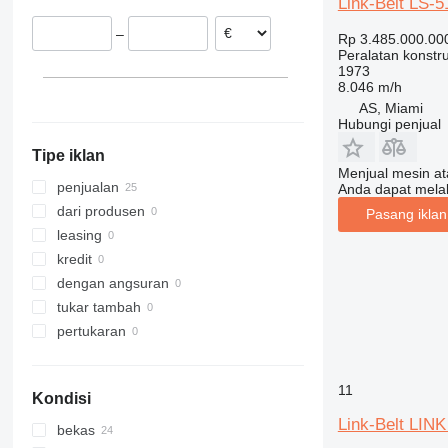
Link-Belt LS-5
Chile
312
435S
3369
SD
XP
–
Rp 3.485.000.00
313
436
3394
XR
Peralatan konstru
314
437
4069
XS
1973
8.046 m/h
315
456
4394
XZ
AS, Miami
316
457
E-series
ZL
Hubungi penjual
317
8008
Liftlux
Tipe iklan
318
8018
Pecolift
Menjual mesin a
319
8025
R-series
penjualan
Anda dapat mela
320
8026
Toucan
dari produsen
Pasang ikla
321
8030
leasing
322
8035
kredit
323
CT
dengan angsuran
324
JS
tukar tambah
325
JZ
pertukaran
326
NXT
329
S-Series
11
Kondisi
330
TM
Link-Belt LIN
336
VMT
bekas