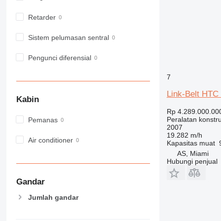
973
Retarder
980
982
Sistem pelumasan sentral
988
990
Pengunci diferensial
992
7
AP
C-series
Link-Belt HTC
Kabin
CB
Rp 4.289.000.00
CS
Peralatan konstr
Pemanas
D series
2007
19.282 m/h
E-series
Air conditioner
Kapasitas muat
F-series
AS, Miami
Hubungi penjual
GC
IT
Gandar
M-series
Jumlah gandar
MH
NR