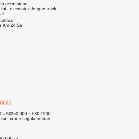
an permintaan
ksi - excavator dengan track
el
huahua
e Km 24 Sa
 8690
0
US$350.000
≈ €302.900
uksi - crane segala medan
90.000 kg