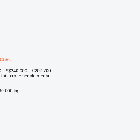
 8690
0
US$240.000
≈ €207.700
uksi - crane segala medan
90.000 kg