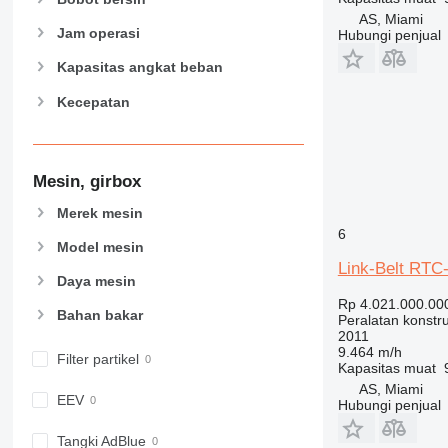
906
AS, Miami
907
Jam operasi
Hubungi penjual
908
Kapasitas angkat beban
910
Kecepatan
914
918
924
926
Mesin, girbox
928
Merek mesin
930
6
Model mesin
931
Link-Belt RTC
938
Daya mesin
950
Rp 4.021.000.00
Bahan bakar
Peralatan konstru
953
2011
955
9.464 m/h
Filter partikel
Kapasitas muat
962
AS, Miami
963
EEV
Hubungi penjual
966
972
Tangki AdBlue