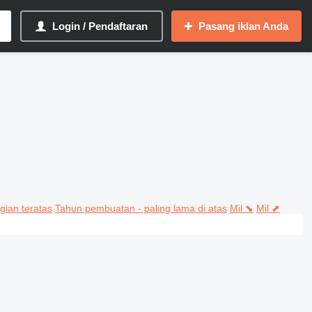
Login / Pendaftaran
Pasang iklan Anda
gian teratas
Tahun pembuatan - paling lama di atas
Mil ⬊
Mil ⬈