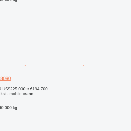
-8090
0
US$225.000
≈ €194.700
ksi - mobile crane
90.000 kg