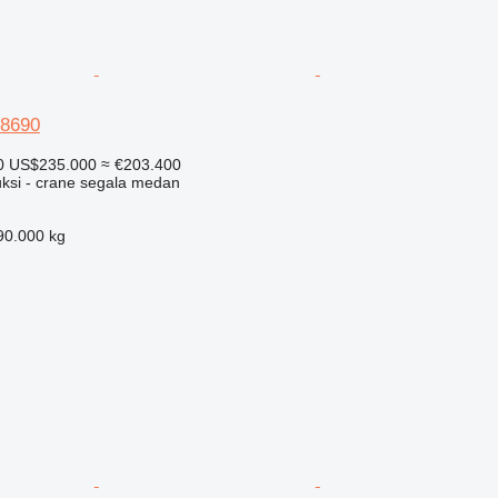
 8690
0
US$235.000
≈ €203.400
uksi - crane segala medan
90.000 kg