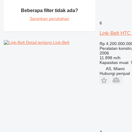
PM
RM
Beberapa filter tidak ada?
Sarankan perubahan
6
Link-Belt HTC
Detail tentang Link-Belt
Rp 4.200.000.00
Peralatan konstr
2006
11.898 m/h
Kapasitas muat
AS, Miami
Hubungi penjual
4