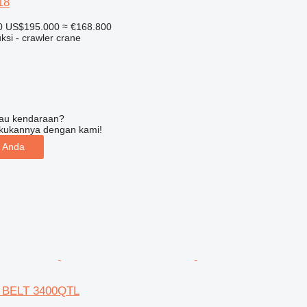
18
0
US$195.000
≈ €168.800
ksi - crawler crane
tau kendaraan?
kukannya dengan kami!
n Anda
K BELT 3400QTL