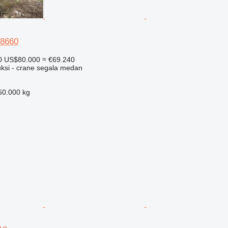
 8660
0
US$80.000
≈ €69.240
uksi - crane segala medan
60.000 kg