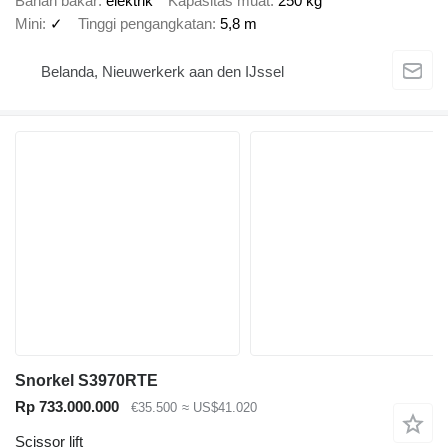
Bahan bakar
elektrik
Kapasitas muat
250 kg
Mini
✓
Tinggi pengangkatan
5,8 m
Belanda, Nieuwerkerk aan den IJssel
Snorkel S3970RTE
Rp 733.000.000
€35.500
≈ US$41.020
Scissor lift