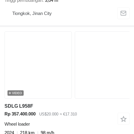
Tinggi pembuangan
3,04 m
Tiongkok, Jinan City
VIDEO
SDLG L958F
Rp 357.400.000
US$20.000
≈ €17.310
Wheel loader
2024
218 km
98 m/h