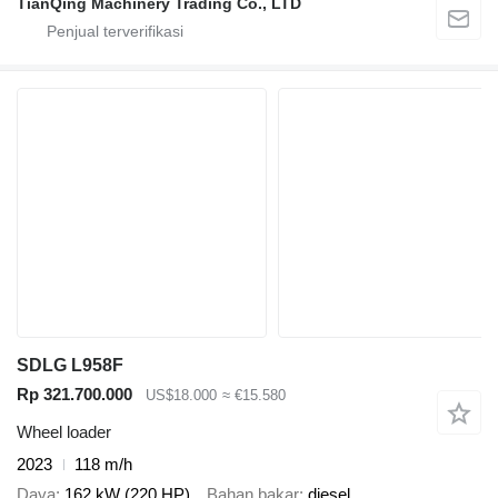
TianQing Machinery Trading Co., LTD
SDLG L958F
Rp 321.700.000
US$18.000
≈ €15.580
Wheel loader
2023
118 m/h
Daya
162 kW (220 HP)
Bahan bakar
diesel