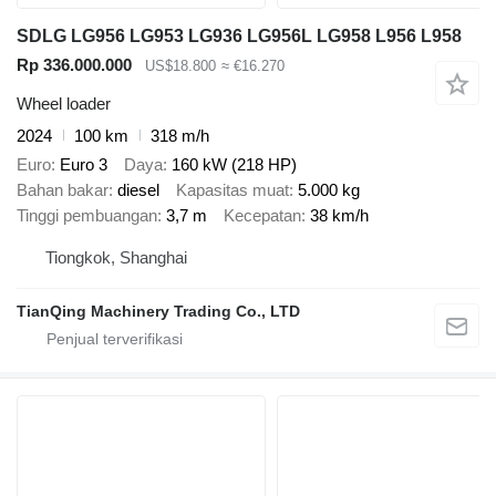
SDLG LG956 LG953 LG936 LG956L LG958 L956 L958
Rp 336.000.000
US$18.800
≈ €16.270
Wheel loader
2024
100 km
318 m/h
Euro
Euro 3
Daya
160 kW (218 HP)
Bahan bakar
diesel
Kapasitas muat
5.000 kg
Tinggi pembuangan
3,7 m
Kecepatan
38 km/h
Tiongkok, Shanghai
TianQing Machinery Trading Co., LTD